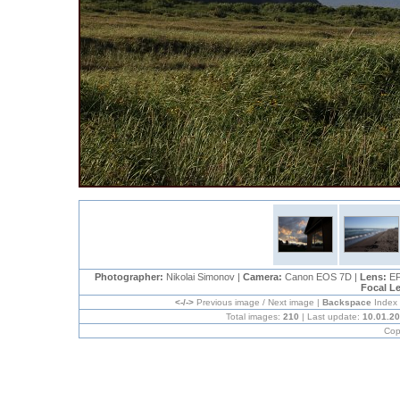
Photographer:
Nikolai Simonov |
Camera:
Canon EOS 7D |
Lens:
EF
Focal L
<-/->
Previous image / Next image |
Backspace
Index
Total images:
210
| Last update:
10.01.2
Cop