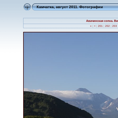
Камчатка, август 2011. Фотографии
Авачинская сопка. Ви
«
|
<
|
201
|
202
|
203