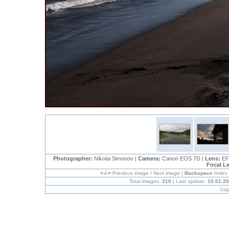
Photographer:
Nikolai Simonov |
Camera:
Canon EOS 7D |
Lens:
EF
Focal L
<-/->
Previous image / Next image |
Backspace
Index
Total images:
210
| Last update:
10.01.2
Cop