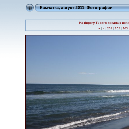
Камчатка, август 2011. Фотографии
На берегу Тихого океана к сев
«
|
<
|
201
|
202
|
203