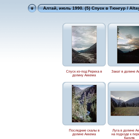
Алтай, июль 1990. (5) Спуск в Тюнгур / Altay
Спуск из-под Рериха в
Закат в долине А
долину Аккема
Последние скалы в
Луга в долине А
долине Аккема
на подходе к пер
Казуяк