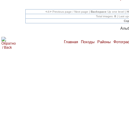
<-/->
Previous page / Next page |
Backspace
Up one level |
H
Total images:
8
| Last u
Cop
Альб
Главная
Походы
Районы
Фотогра