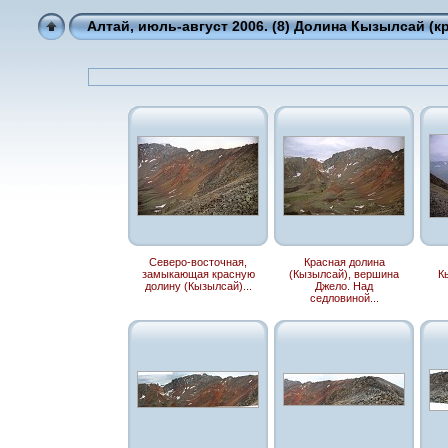
Алтай, июль-август 2006. (8) Долина Кызылсай (красн
Северо-восточная,
Красная долина
замыкающая красную
(Кызылсай), вершина
К
долину (Кызылсай)...
Джело. Над
седловиной...