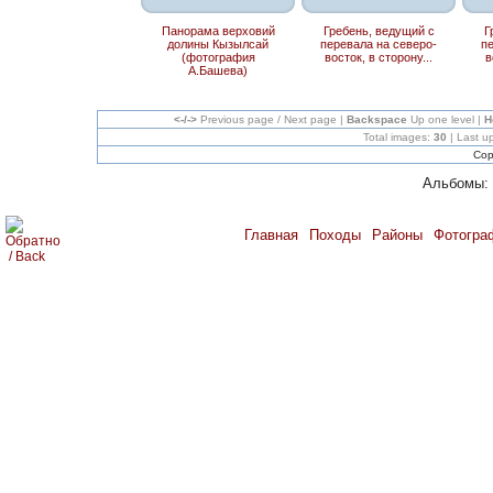
Панорама верховий
Гребень, ведущий с
Г
долины Кызылсай
перевала на северо-
п
(фотография
восток, в сторону...
в
А.Башева)
<-/->
Previous page / Next page |
Backspace
Up one level |
H
Total images:
30
| Last u
Cop
Альбомы:
Главная
Походы
Районы
Фотогра