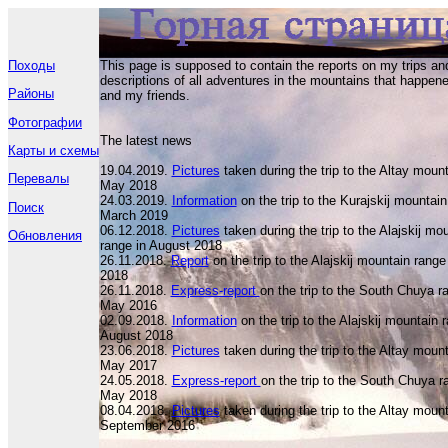
Походы
This page is supposed to contain the reports on my trips an
descriptions of all adventures in the mountains that happen
Районы
and my friends.
Фотографии
The latest news
Карты и схемы
19.04.2019.
Pictures
taken during the trip to the Altay mount
Перевалы
May 201
8
24.03.2019.
Information
on the trip to the Kurajskij mountain
Поиск
March 2019
06.12.2018.
Pictures
taken during the trip to the Alajskij mo
Обновления
range in August 2018
26.11.2018.
Report
on the trip to the Alajskij mountain range
2018
26.11.2018.
Express-report
on the trip to the South Chuya r
May 2016
02.09.2018.
Information
on the trip to the Alajskij mountain 
August 2018
23.06.2018.
Pictures
taken during the trip to the Altay mount
May 2017
24.05.2018.
Express-report
on the trip to the South Chuya r
May 2018
08.04.2018.
Pictures
taken during the trip to the Altay mount
September 2016