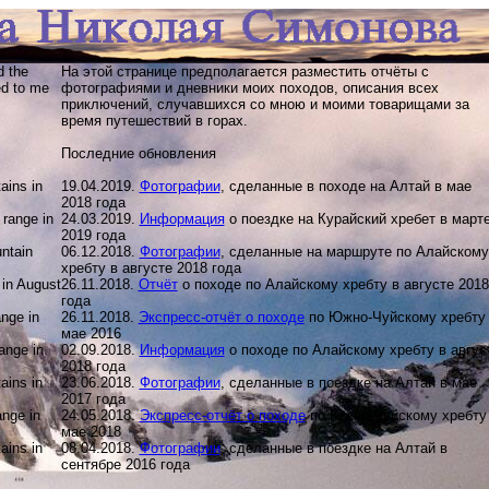
d the
На этой странице предполагается разместить отчёты с
ed to me
фотографиями и дневники моих походов, описания всех
приключений, случавшихся со мною и моими товарищами за
время путешествий в горах.
Последние обновления
ains in
19.04.2019.
Фотографии
, сделанные в походе на Алтай в мае
2018 года
 range in
24.03.2019.
Информация
о поездке на Курайский хребет в март
2019 года
untain
06.12.2018.
Фотографии
, сделанные на маршруте по Алайскому
хребту в августе 2018 года
 in August
26.11.2018.
Отчёт
о походе по Алайскому хребту в августе 2018
года
ange in
26.11.2018.
Экспресс-отчёт о походе
по Южно-Чуйскому хребту
мае 2016
range in
02.09.2018.
Информация
о походе по Алайскому хребту в авгус
2018 года
ains in
23.06.2018.
Фотографии
, сделанные в поездке на Алтай в мае
2017 года
ange in
24.05.2018.
Экспресс-отчёт о походе
по Южно-Чуйскому хребту
мае 2018
ains in
08.04.2018.
Фотографии
, сделанные в поездке на Алтай в
сентябре 2016 года