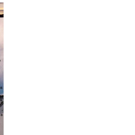
е
 в
те
 в