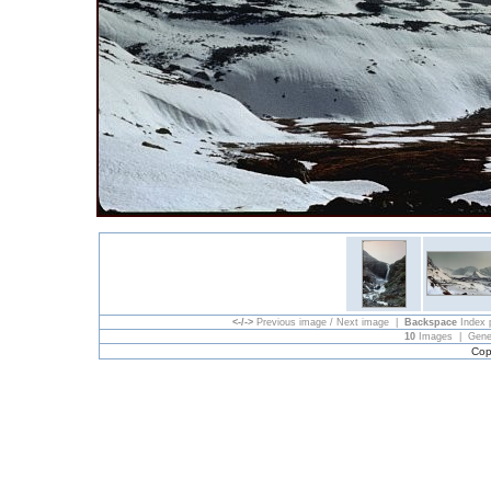
<-/->
Previous image / Next image |
Backspace
Index 
10
Images | Gene
Cop