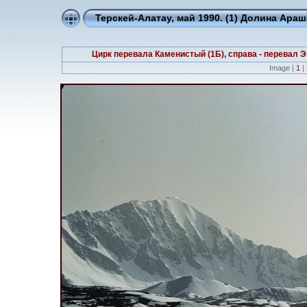
Терскей-Алатау, май 1990. (1) Долина Арашан
Цирк перевала Каменистый (1Б), справа - перевал Э
Image |
1
|