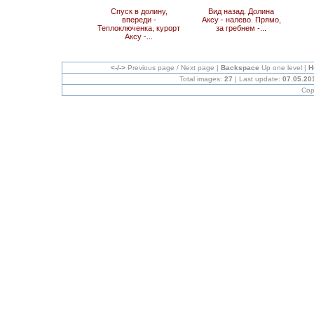
Спуск в долину,
Вид назад. Долина
впереди -
Аксу - налево. Прямо,
Теплоключенка, курорт
за гребнем -...
Аксу -...
<-/->
Previous page / Next page |
Backspace
Up one level |
H
Total images:
27
| Last update:
07.05.20
Cop