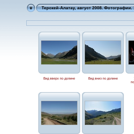
Терскей-Алатау, август 2008. Фотографии. 
Вид вверх по долине
Вид вниз по долине
п