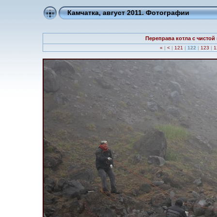
Камчатка, август 2011. Фотографии
Переправа котла с чистой
«
|
<
|
121
|
122
|
123
|
1