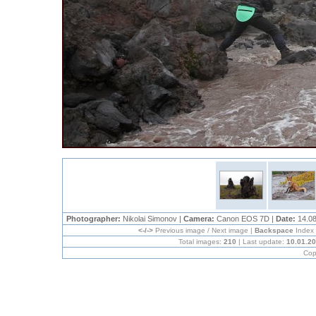
Photographer:
Nikolai Simonov |
Camera:
Canon EOS 7D |
Date:
14.08
<-/->
Previous image / Next image |
Backspace
Index
Total images:
210
| Last update:
10.01.2
Cop