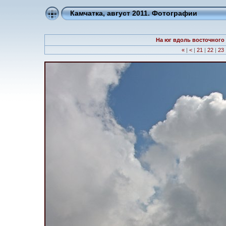
Камчатка, август 2011. Фотографии
На юг вдоль восточного 
«
|
<
|
21
|
22
|
23