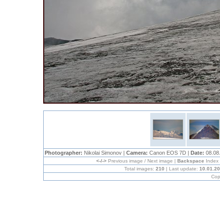
Photographer:
Nikolai Simonov |
Camera:
Canon EOS 7D |
Date:
08.08
<-/->
Previous image / Next image |
Backspace
Index
Total images:
210
| Last update:
10.01.2
Cop