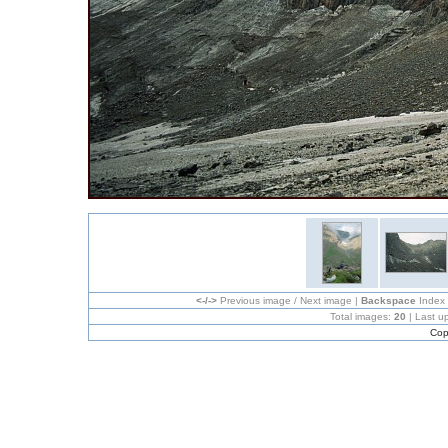
<-/->
Previous image / Next image |
Backspace
Index
Total images:
20
| Last u
Cop