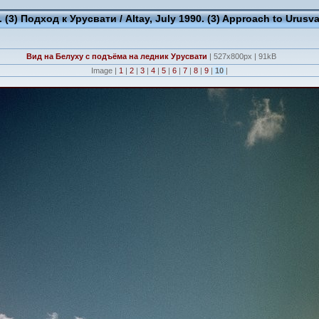
(3) Подход к Урусвати / Altay, July 1990. (3) Approach to Urusva
Вид на Белуху с подъёма на ледник Урусвати
| 527x800px | 91kB
Image |
1
|
2
|
3
|
4
|
5
|
6
|
7
|
8
|
9
|
10
|