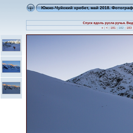
Южно-Чуйский хребет, май 2018. Фотогра
Спуск вдоль русла ручья. Вид
«
|
<
|
181
|
182
|
183