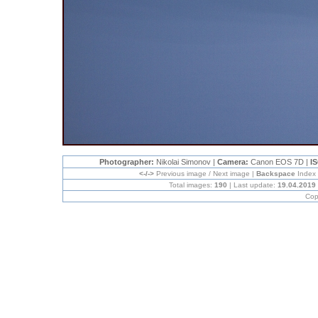
Photographer:
Nikolai Simonov |
Camera:
Canon EOS 7D |
I
<-/->
Previous image / Next image |
Backspace
Index
Total images:
190
| Last update:
19.04.2019
Cop