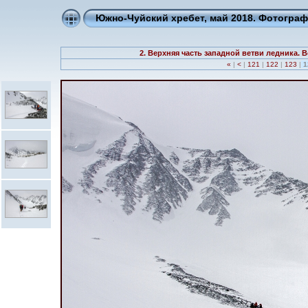
Южно-Чуйский хребет, май 2018. Фотогра
2. Верхняя часть западной ветви ледника.
«
|
<
|
121
|
122
|
123
|
1