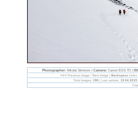
Photographer:
Nikolai Simonov |
Camera:
Canon EOS 7D |
IS
<-/->
Previous image / Next image |
Backspace
Index
Total images:
190
| Last update:
19.04.2019
Cop