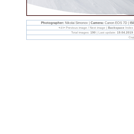
Photographer:
Nikolai Simonov |
Camera:
Canon EOS 7D |
IS
<-/->
Previous image / Next image |
Backspace
Index
Total images:
190
| Last update:
19.04.2019
Cop