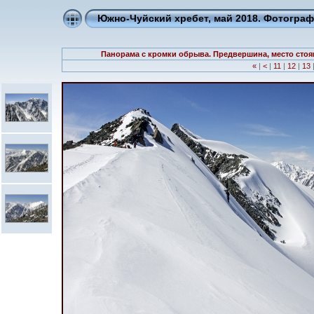
Южно-Чуйский хребет, май 2018. Фотогра
Панорама с кромки обрыва. Предвершина, место стоян
«
|
<
|
11
|
12
|
13