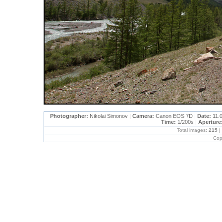
Photographer:
Nikolai Simonov |
Camera:
Canon EOS 7D |
Date:
11.
Time:
1/200s |
Aperture
Total images:
215
|
Cop